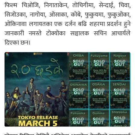
फिल्म चिओजि, निगाताकेन, तोचिगीमा, सेन्दाई, चिवा,
सिजोउका, नागोया, ओसाका, कोबे, फुकुयमा, फुकुओका,
ओकिनावा लगायतका एक दर्जन बढि शहरमा प्रदर्शन हुने
जानकारी नमस्ते टोक्योका सञ्चालक सचिन आचार्यले
दिएका छन।