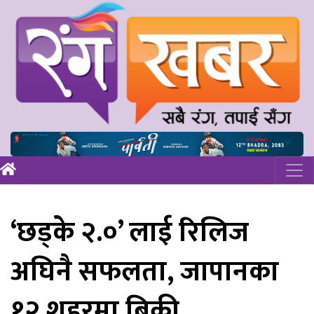
‘छड्के २.०’ लाई रिलिज
अघिनै सफलता, जापानका
१२ शहरमा बिक्री