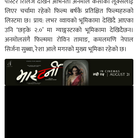
पोस्टर रिलिज देखिनै अभिनेता अनमोल केसीको लूक्सलाई
लिएर चर्चामा रहेको फिल्म बर्षकै प्रतिक्षित फिल्महरुको
लिस्टमा छ। प्राय: लभर व्वायको भूमिकामा देखिंदै आएका
उनि ‘छड्के २.०’ मा ग्याङ्गस्टरको भूमिकामा देखिदैछन।
अनमोलसंगै फिल्ममा रोविन तामाङ, कमलमणि नेपाल
सिर्जना सुब्बा, रेशा आले मगरको मुख्य भूमिका रहेको छ।