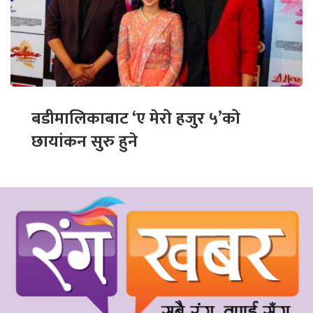
बडीमालिकाबाट ‘ए मेरो हजुर ५’को
छायांकन सुरु हुने