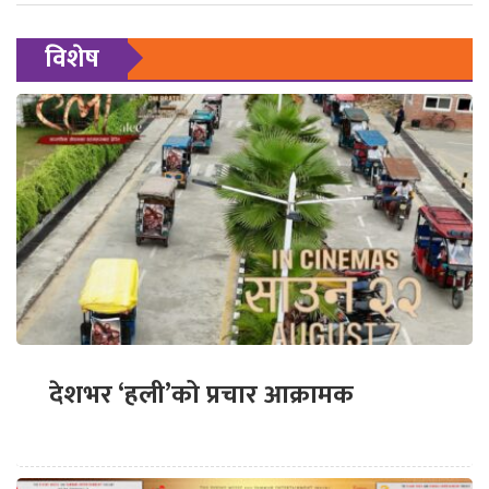
विशेष
देशभर ‘हली’को प्रचार आक्रामक