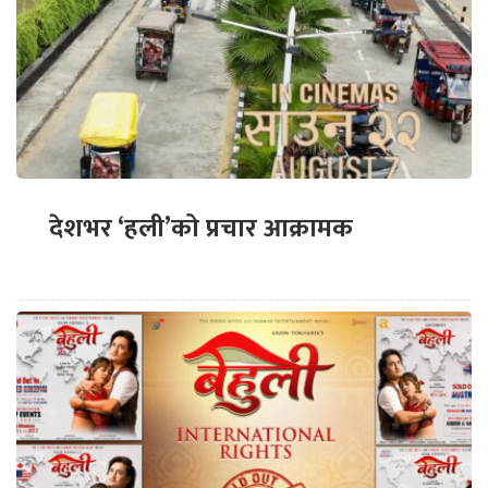
देशभर ‘हली’को प्रचार आक्रामक