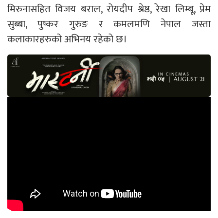
मिरुनासहित विजय बराल, रोयदीप श्रेष्ठ, रेखा लिम्बू, प्रेम
सुब्बा, पुष्कर गुरुङ र कमलमणि नेपाल जस्ता
कलाकारहरुको अभिनय रहेको छ।