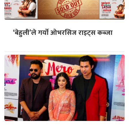
‘बेहुली’ले गर्यो ओभरसिज राइट्स कब्जा