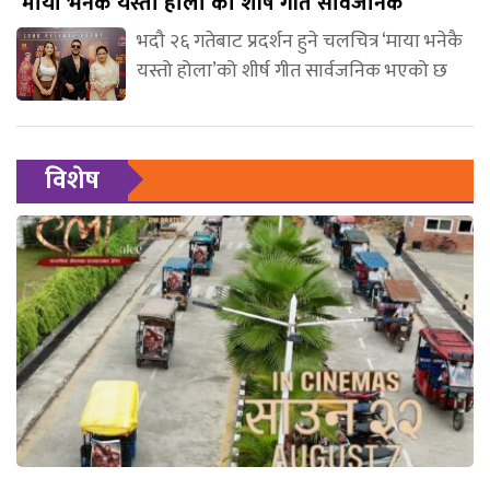
‘माया भनेकै यस्तो होला’को शीर्ष गीत सार्वजनिक
भदौ २६ गतेबाट प्रदर्शन हुने चलचित्र ‘माया भनेकै
यस्तो होला’को शीर्ष गीत सार्वजनिक भएको छ
विशेष