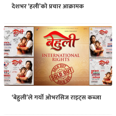
देशभर ‘हली’को प्रचार आक्रामक
‘बेहुली’ले गर्यो ओभरसिज राइट्स कब्जा