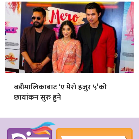
बडीमालिकाबाट ‘ए मेरो हजुर ५’को
छायांकन सुरु हुने