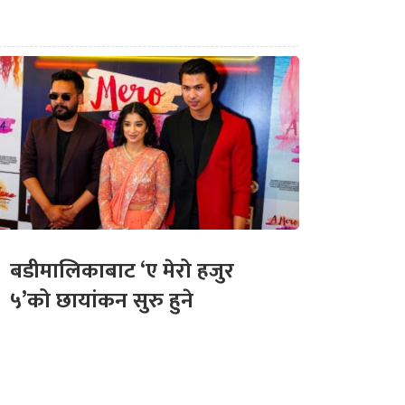
बडीमालिकाबाट ‘ए मेरो हजुर
५’को छायांकन सुरु हुने