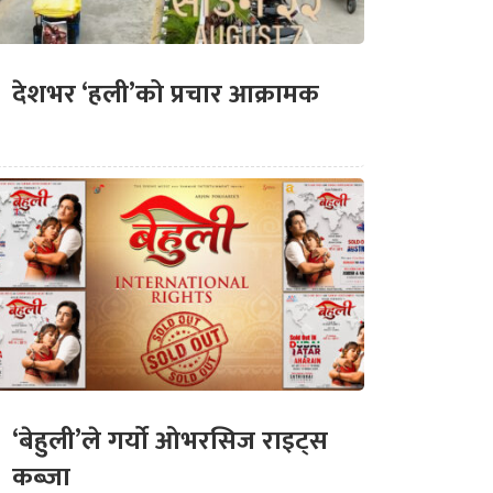
देशभर ‘हली’को प्रचार आक्रामक
‘बेहुली’ले गर्यो ओभरसिज राइट्स
कब्जा