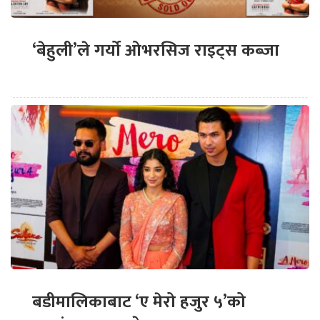
‘बेहुली’ले गर्यो ओभरसिज राइट्स कब्जा
बडीमालिकाबाट ‘ए मेरो हजुर ५’को