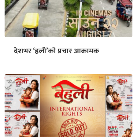
देशभर ‘हली’को प्रचार आक्रामक