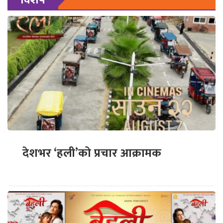
देशभर ‘हली’को प्रचार आक्रामक