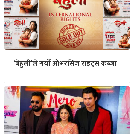
‘बेहुली’ले गर्यो ओभरसिज राइट्स कब्जा