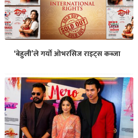
‘बेहुली’ले गर्यो ओभरसिज राइट्स कब्जा