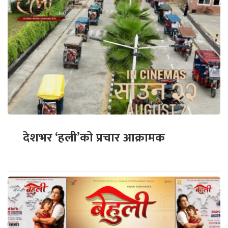
देशभर ‘हली’को प्रचार आक्रामक