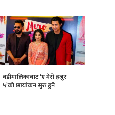
बडीमालिकाबाट ‘ए मेरो हजुर
५’को छायांकन सुरु हुने