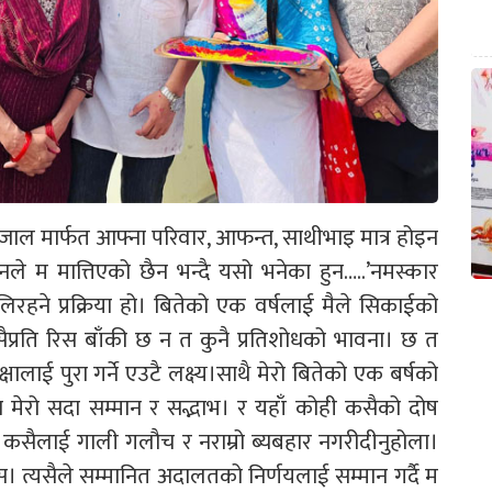
जाल मार्फत आफ्ना परिवार, आफन्त, साथीभाइ मात्र होइन
े म मात्तिएको छैन भन्दै यसो भनेका हुन…..’नमस्कार
ने प्रक्रिया हो। बितेको एक वर्षलाई मैले सिकाईको
प्रति रिस बाँकी छ न त कुनै प्रतिशोधको भावना। छ त
ालाई पुरा गर्ने एउटै लक्ष्य।साथै मेरो बितेको एक बर्षको
ुमा मेरो सदा सम्मान र सद्भाभ। र यहाँ कोही कसैको दोष
 कसैलाई गाली गलौच र नराम्रो ब्यबहार नगरीदीनुहोला।
स। त्यसैले सम्मानित अदालतको निर्णयलाई सम्मान गर्दै म