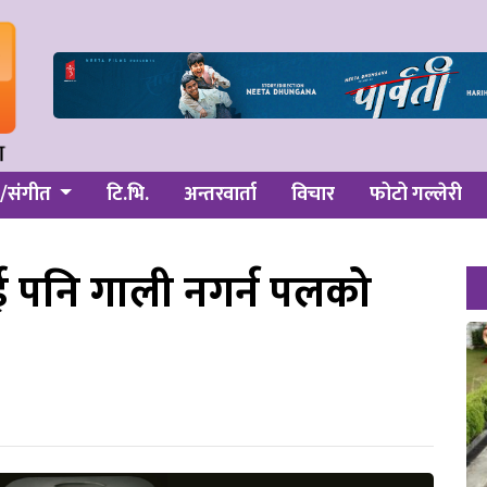
/संगीत
टि.भि.
अन्तरवार्ता
विचार
फोटो गल्लेरी
ई पनि गाली नगर्न पलको