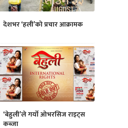
देशभर ‘हली’को प्रचार आक्रामक
‘बेहुली’ले गर्यो ओभरसिज राइट्स
कब्जा