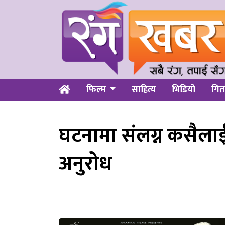
फिल्म
साहित्य
भिडियो
गित
घटनामा संलग्न कसैला
अनुरोध