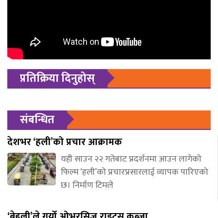
प्रतिक्रिया दिनुहोस्
संबन्धित
देशभर ‘हली’को प्रचार आक्रामक
यही साउन २२ गतेबाट प्रदर्शनमा आउन लागेको
फिल्म ‘हली’को प्रचारप्रसारलाई व्यापक पारिएको
छ। निर्माण टिमले
‘बेहुली’ले गर्यो ओभरसिज राइट्स कब्जा