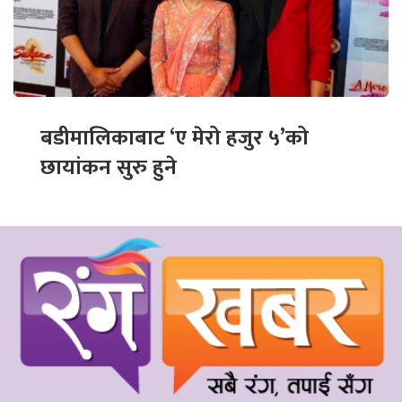
बडीमालिकाबाट ‘ए मेरो हजुर ५’को
छायांकन सुरु हुने