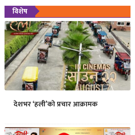
विशेष
देशभर ‘हली’को प्रचार आक्रामक