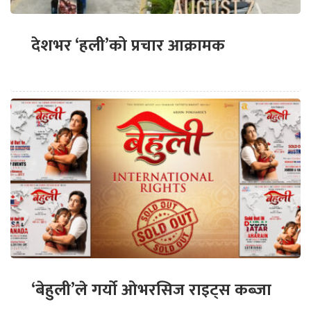
देशभर ‘हली’को प्रचार आक्रामक
‘बेहुली’ले गर्यो ओभरसिज राइट्स कब्जा