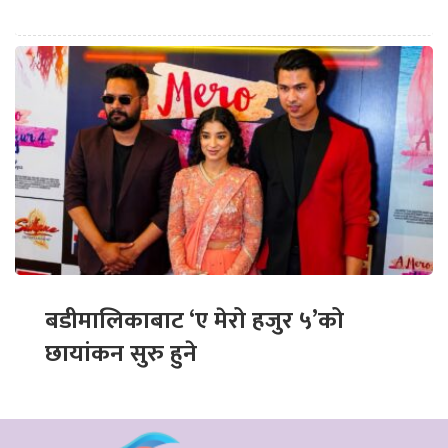
बडीमालिकाबाट ‘ए मेरो हजुर ५’को
छायांकन सुरु हुने