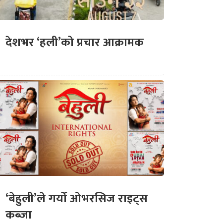
देशभर ‘हली’को प्रचार आक्रामक
‘बेहुली’ले गर्यो ओभरसिज राइट्स
कब्जा