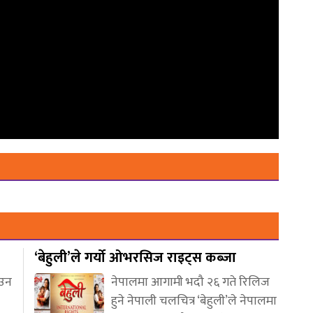
‘बेहुली’ले गर्यो ओभरसिज राइट्स कब्जा
आउन
नेपालमा आगामी भदौ २६ गते रिलिज
हुने नेपाली चलचित्र ‘बेहुली’ले नेपालमा