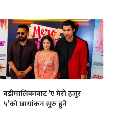
बडीमालिकाबाट ‘ए मेरो हजुर
५’को छायांकन सुरु हुने