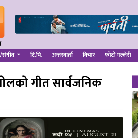
/संगीत
टि.भि.
अन्तरवार्ता
विचार
फोटो गल्लेरी
र’ बोलको गीत सार्वजनिक