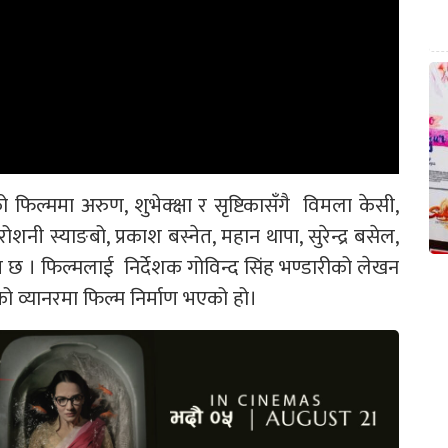
फिल्ममा अरुण, शुभेक्क्षा र सृष्टिकासँगै विमला केसी,
शनी स्याङबो, प्रकाश बस्नेत, महान थापा, सुरेन्द्र बसेल,
 । फिल्मलाई निर्देशक गोविन्द सिंह भण्डारीको लेखन
ीको व्यानरमा फिल्म निर्माण भएको हो।