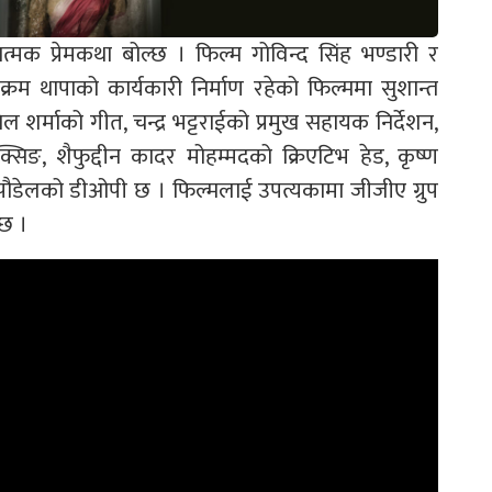
ात्मक प्रेमकथा बोल्छ । फिल्म गोविन्द सिंह भण्डारी र
िक्रम थापाको कार्यकारी निर्माण रहेको फिल्ममा सुशान्त
शर्माको गीत, चन्द्र भट्टराईको प्रमुख सहायक निर्देशन,
िक्सिङ, शैफुद्दीन कादर मोहम्मदको क्रिएटिभ हेड, कृष्ण
 पौडेलको डीओपी छ । फिल्मलाई उपत्यकामा जीजीए ग्रुप
ैछ ।