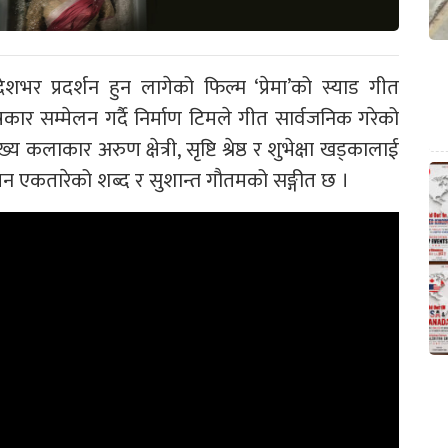
भर प्रदर्शन हुन लागेको फिल्म ‘प्रेमा’को स्याड गीत
ार सम्मेलन गर्दै निर्माण टिमले गीत सार्वजनिक गरेको
कलाकार अरुण क्षेत्री, सृष्टि श्रेष्ठ र शुभेक्षा खड्कालाई
िन एकतारेको शब्द र सुशान्त गौतमको सङ्गीत छ ।