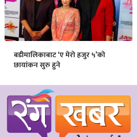
बडीमालिकाबाट ‘ए मेरो हजुर ५’को
छायांकन सुरु हुने