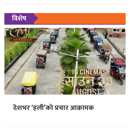
विशेष
देशभर ‘हली’को प्रचार आक्रामक