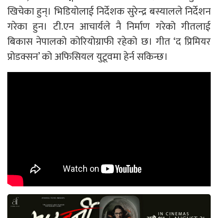
खिचेका हुन्। भिडियोलाई निर्देशक सुरेन्द्र बस्यालले निर्देशन
गरेका हुन। टी.एन आचार्यले नै निर्माण गरेको गीतलाई
बिकास नेपालको कोरियोग्राफी रहेको छ। गीत ‘द प्रिमियर
प्रोडक्सन’ को अफिसियल युटूवमा हेर्न सकिन्छ।