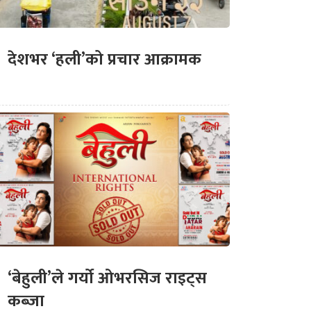
देशभर ‘हली’को प्रचार आक्रामक
‘बेहुली’ले गर्यो ओभरसिज राइट्स
कब्जा