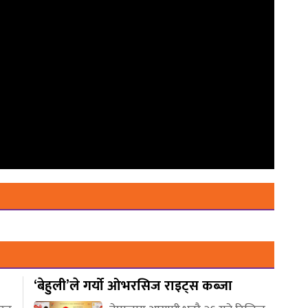
‘बेहुली’ले गर्यो ओभरसिज राइट्स कब्जा