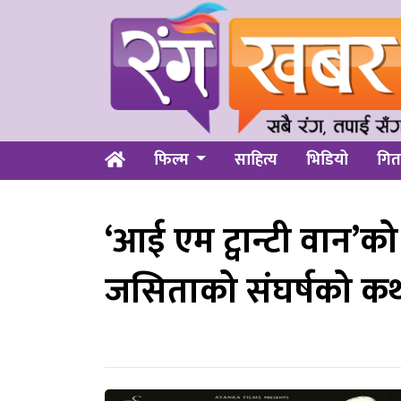
फिल्म
साहित्य
भिडियो
गित
‘आई एम ट्वान्टी वान’को
जसिताको संघर्षको क