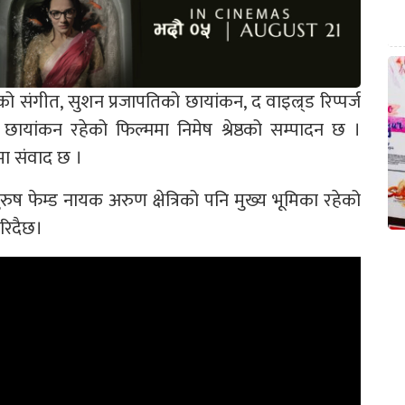
ो संगीत, सुशन प्रजापतिको छायांकन, द वाइल्र्ड रिप्पर्ज
ो छायांकन रहेको फिल्ममा निमेष श्रेष्ठको सम्पादन छ ।
ा संवाद छ ।
ष फेम्ड नायक अरुण क्षेत्रिको पनि मुख्य भूमिका रहेको
रिदैछ।