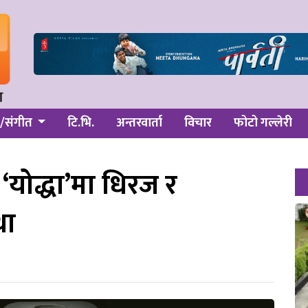
/संगीत
टि.भि.
अन्तरवार्ता
विचार
फोटो गल्लेरी
 ‘योद्धा’मा धिरज र
था