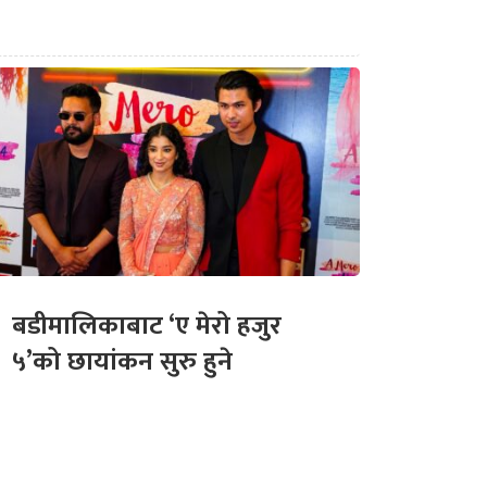
बडीमालिकाबाट ‘ए मेरो हजुर
५’को छायांकन सुरु हुने