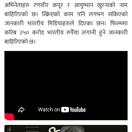
अभिनेताहरु रणवीर कपूर र आयुष्मान खुरनाको नाम
बाहिरिएको छ। स्क्रिप्टको काम पनि लगभग सकिएको
जानकारी भारतीय मिडियाहरुले दिएका छन। फिल्ममा
करिब २५० करोड भारतीय रुपैंया लगानी हुने जानकारी
बाहिरिएको छ।