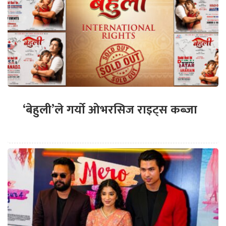
‘बेहुली’ले गर्यो ओभरसिज राइट्स कब्जा