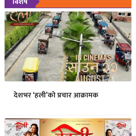
विशेष
देशभर ‘हली’को प्रचार आक्रामक