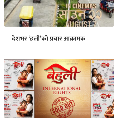
देशभर ‘हली’को प्रचार आक्रामक