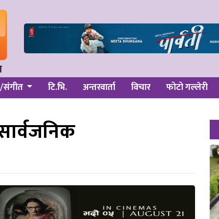
/संगीत
टि.भि.
अन्तरवार्ता
विचार
फोटो गल्लेरी
लर सार्वजनिक