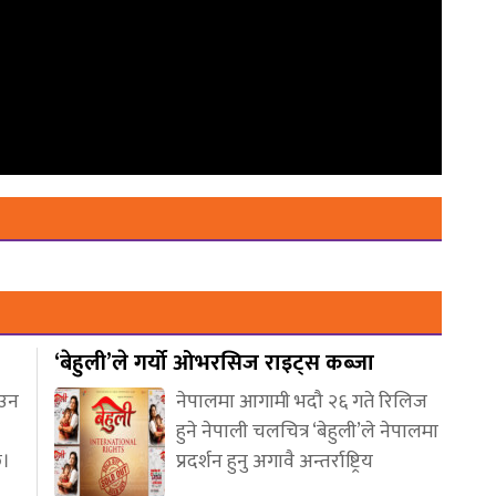
‘बेहुली’ले गर्यो ओभरसिज राइट्स कब्जा
आउन
नेपालमा आगामी भदौ २६ गते रिलिज
हुने नेपाली चलचित्र ‘बेहुली’ले नेपालमा
छ।
प्रदर्शन हुनु अगावै अन्तर्राष्ट्रिय