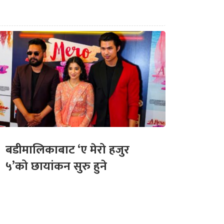
बडीमालिकाबाट ‘ए मेरो हजुर
५’को छायांकन सुरु हुने