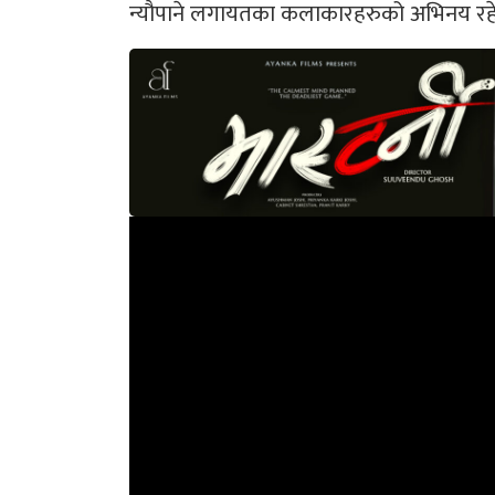
न्यौपाने लगायतका कलाकारहरुको अभिनय रह