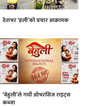
देशभर ‘हली’को प्रचार आक्रामक
‘बेहुली’ले गर्यो ओभरसिज राइट्स
कब्जा