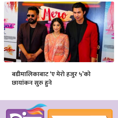
बडीमालिकाबाट ‘ए मेरो हजुर ५’को
छायांकन सुरु हुने