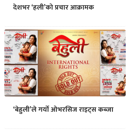
देशभर ‘हली’को प्रचार आक्रामक
‘बेहुली’ले गर्यो ओभरसिज राइट्स कब्जा