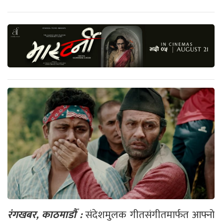
रंगखबर, काठमाडौँ :
संदेशमुलक गीतसंगीतमार्फत आफ्नो