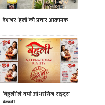
देशभर ‘हली’को प्रचार आक्रामक
‘बेहुली’ले गर्यो ओभरसिज राइट्स
कब्जा