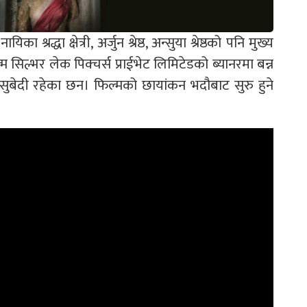
श्रद्धा क्षेत्री, अर्जुन श्रेष्ठ, अन्सुया श्रेष्ठको पनि मुख्य
ल्म सिल्भर लेक पिक्चर्स प्राईभेट लिमिटेडको ब्यानरमा बन्न
 सुबेदी रहेका छन। फिल्मको छायांकन भदौबाट सुरु हुने