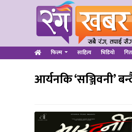
फिल्म
साहित्य
भिडियो
गित
आर्यनकि ‘सञ्जिवनी’ बन्द