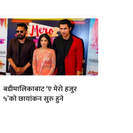
बडीमालिकाबाट ‘ए मेरो हजुर
५’को छायांकन सुरु हुने