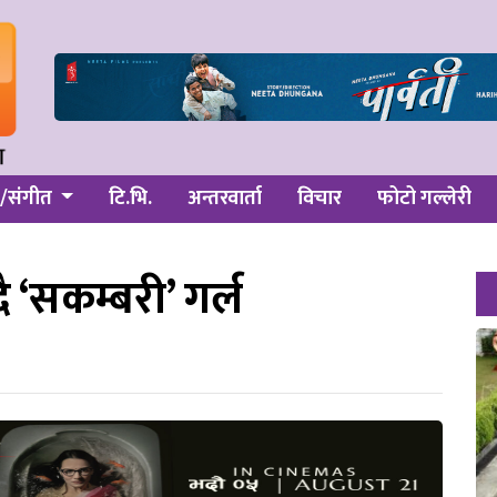
/संगीत
टि.भि.
अन्तरवार्ता
विचार
फोटो गल्लेरी
ै ‘सकम्बरी’ गर्ल