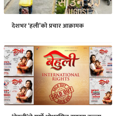
देशभर ‘हली’को प्रचार आक्रामक