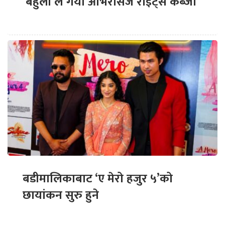
‘बेहुली’ले गर्यो ओभरसिज राइट्स कब्जा
बडीमालिकाबाट ‘ए मेरो हजुर ५’को
छायांकन सुरु हुने