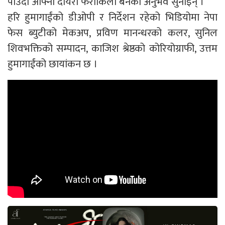
पाउँदा आफ्नो दायरा फराकिलो बनेको अनुभव सुनाइन् ।
हरि हुमागाईंको डीओपी र निर्देशन रहेको भिडियोमा नेपा
फेस ब्युटीको मेकअप, प्रविण मानन्धरको कलर, सुनिल
शिवभक्तिको सम्पादन, काजिश श्रेष्ठको कोरियोग्राफी, उत्तम
हुमागाईंको छायांकन छ ।