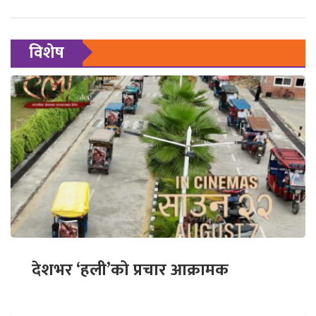
विशेष
देशभर ‘हली’को प्रचार आक्रामक