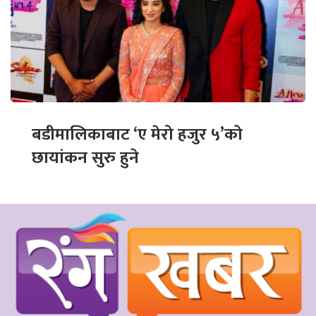
बडीमालिकाबाट ‘ए मेरो हजुर ५’को
छायांकन सुरु हुने