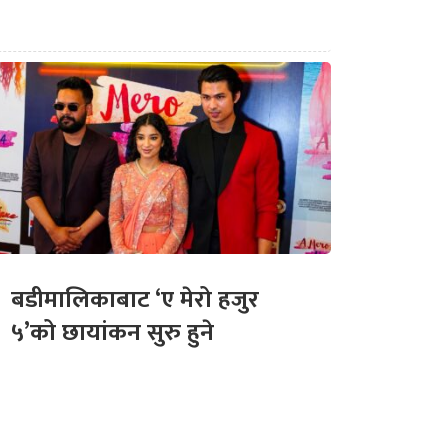
बडीमालिकाबाट ‘ए मेरो हजुर
५’को छायांकन सुरु हुने