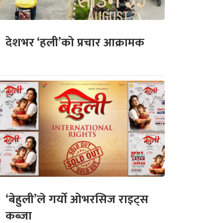
देशभर ‘हली’को प्रचार आक्रामक
‘बेहुली’ले गर्यो ओभरसिज राइट्स
कब्जा