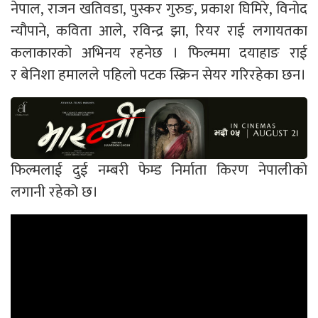
नेपाल, राजन खतिवडा, पुस्कर गुरुङ, प्रकाश घिमिरे, विनोद
न्यौपाने, कविता आले, रविन्द्र झा, रियर राई लगायतका
कलाकारको अभिनय रहनेछ । फिल्ममा दयाहाङ राई
र बेनिशा हमालले पहिलो पटक स्क्रिन सेयर गरिरहेका छन।
फिल्मलाई दुई नम्बरी फेम्ड निर्माता किरण नेपालीको
लगानी रहेको छ।