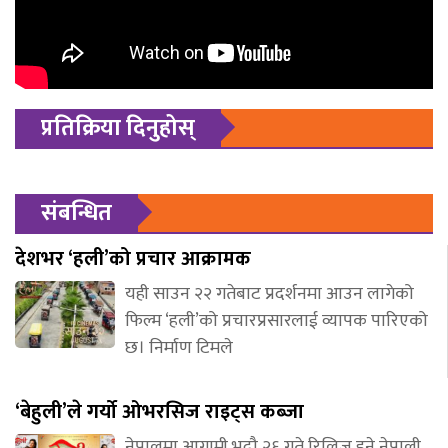
प्रतिक्रिया दिनुहोस्
संबन्धित
देशभर ‘हली’को प्रचार आक्रामक
यही साउन २२ गतेबाट प्रदर्शनमा आउन लागेको
फिल्म ‘हली’को प्रचारप्रसारलाई व्यापक पारिएको
छ। निर्माण टिमले
‘बेहुली’ले गर्यो ओभरसिज राइट्स कब्जा
नेपालमा आगामी भदौ २६ गते रिलिज हुने नेपाली