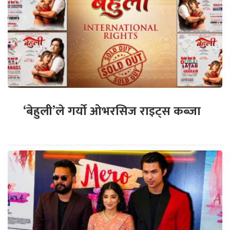
‘बेहुली’ले गर्यो ओभरसिज राइट्स कब्जा