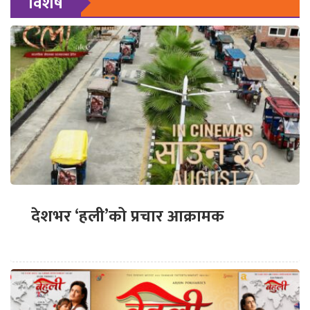
विशेष
देशभर ‘हली’को प्रचार आक्रामक