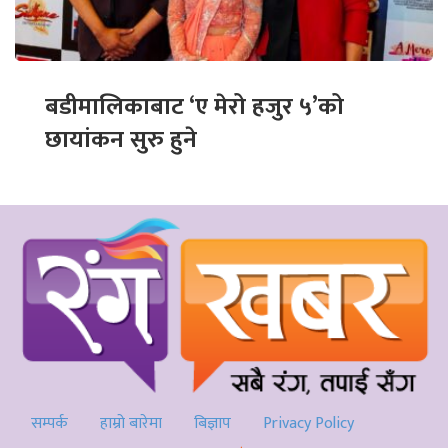
बडीमालिकाबाट ‘ए मेरो हजुर ५’को
छायांकन सुरु हुने
सम्पर्क
हाम्रो बारेमा
बिज्ञाप
Privacy Policy