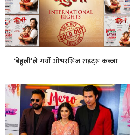
‘बेहुली’ले गर्यो ओभरसिज राइट्स कब्जा