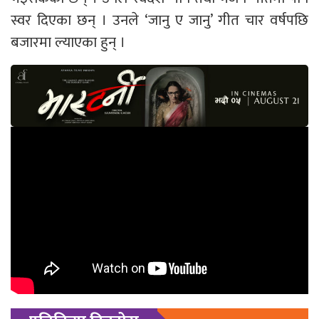
स्वर दिएका छन् । उनले ‘जानु ए जानु’ गीत चार वर्षपछि
बजारमा ल्याएका हुन् ।