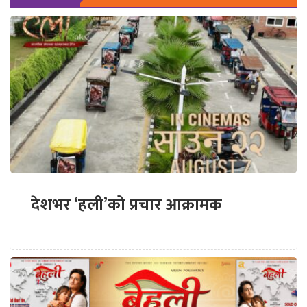
देशभर ‘हली’को प्रचार आक्रामक