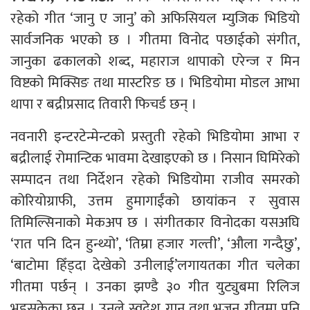
रहेको गीत ‘जानु ए जानु’ को अफिसियल म्युजिक भिडियो
सार्वजनिक भएको छ । गीतमा विनोद पछाईको संगीत,
जानुका ढकालको शब्द, महाराज थापाको एरेन्ज र मिन
विष्टको मिक्सिङ तथा मास्टरिङ छ । भिडियोमा मोडल आभा
थापा र बद्रीप्रसाद तिवारी फिचर्ड छन् ।
नवनारी इन्टरटेन्मेन्टको प्रस्तुती रहेको भिडियोमा आभा र
बद्रीलाई रोमान्टिक भावमा देखाइएको छ । निसान घिमिरेको
सम्पादन तथा निर्देशन रहेको भिडियोमा राजीव समरको
कोरियोग्राफी, उत्तम हुमागाईंको छायांकन र सुवास
तिमिल्सिनाको मेकअप छ । संगीतकार विनोदका यसअघि
‘रात पनि दिन हुन्थ्यो’, ‘तिम्रा हजार गल्ती’, ‘औला गन्दैछु’,
‘बाटोमा हिँड्दा देखेको उनीलाई’लगायतका गीत चलेका
गीतमा पर्छन् । उनका झण्डै ३० गीत युट्युबमा रिलिज
भइसकेका छन् । उनले स्वदेश गान तथा भजन गीतमा पनि