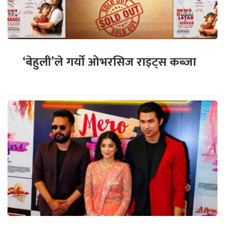
‘बेहुली’ले गर्यो ओभरसिज राइट्स कब्जा