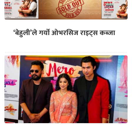
‘बेहुली’ले गर्यो ओभरसिज राइट्स कब्जा