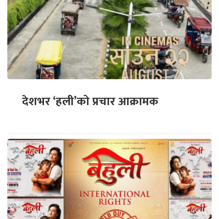
देशभर ‘हली’को प्रचार आक्रामक