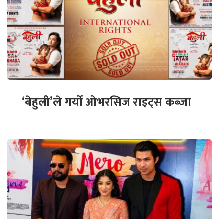
‘बेहुली’ले गर्यो ओभरसिज राइट्स कब्जा