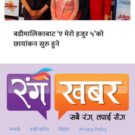
बडीमालिकाबाट ‘ए मेरो हजुर ५’को
छायांकन सुरु हुने
सम्पर्क
हाम्रो बारेमा
बिज्ञाप
Privacy Policy