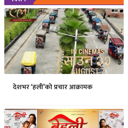
देशभर ‘हली’को प्रचार आक्रामक