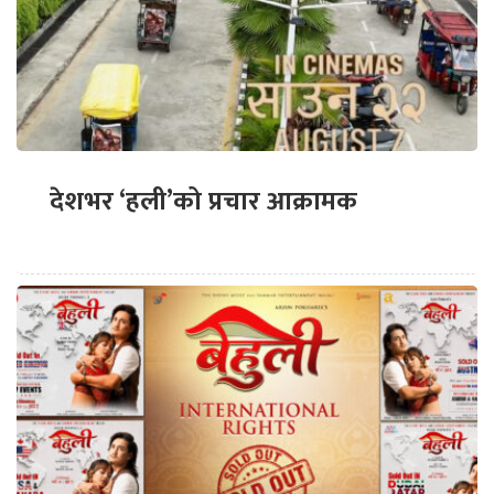
देशभर ‘हली’को प्रचार आक्रामक