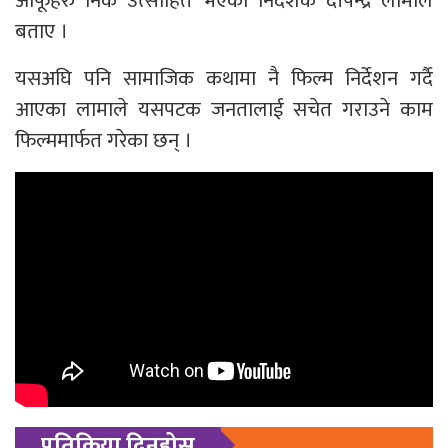
आफूहरु निकै उत्साहित भएको निर्देशक दीपेन्द्र लामाले
बताए ।
यसअघि पनि सामाजिक कथामा नै फिल्म निर्देशन गर्दै
आएका लामाले यसपटक जनतालाई सचेत गराउने काम
फिल्ममार्फत गरेका छन् ।
प्रतिक्रिया दिनुहोस्