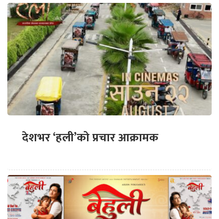
देशभर ‘हली’को प्रचार आक्रामक