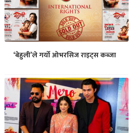
‘बेहुली’ले गर्यो ओभरसिज राइट्स कब्जा