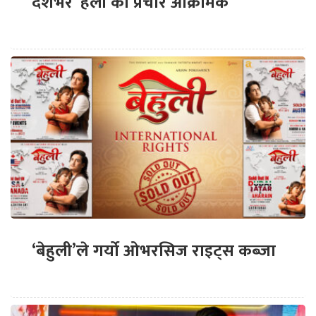
देशभर ‘हली’को प्रचार आक्रामक
‘बेहुली’ले गर्यो ओभरसिज राइट्स कब्जा