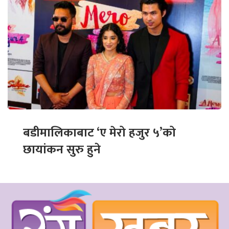
बडीमालिकाबाट ‘ए मेरो हजुर ५’को
छायांकन सुरु हुने