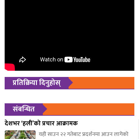
प्रतिक्रिया दिनुहोस्
संबन्धित
देशभर ‘हली’को प्रचार आक्रामक
यही साउन २२ गतेबाट प्रदर्शनमा आउन लागेको