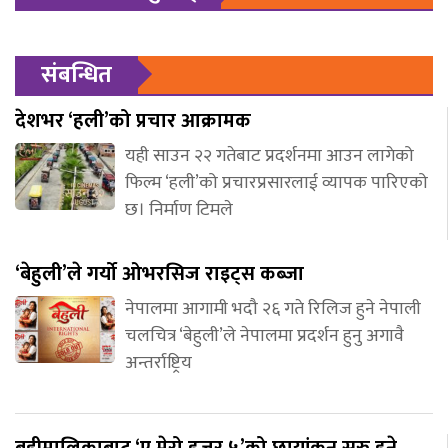
संबन्धित
देशभर ‘हली’को प्रचार आक्रामक
यही साउन २२ गतेबाट प्रदर्शनमा आउन लागेको
फिल्म ‘हली’को प्रचारप्रसारलाई व्यापक पारिएको
छ। निर्माण टिमले
‘बेहुली’ले गर्यो ओभरसिज राइट्स कब्जा
नेपालमा आगामी भदौ २६ गते रिलिज हुने नेपाली
चलचित्र ‘बेहुली’ले नेपालमा प्रदर्शन हुनु अगावै
अन्तर्राष्ट्रिय
बडीमालिकाबाट ‘ए मेरो हजुर ५’को छायांकन सुरु हुने