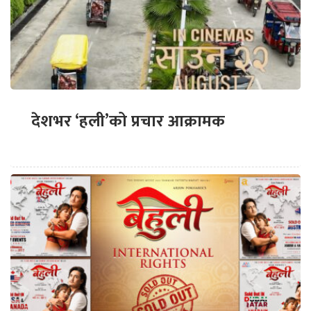
देशभर ‘हली’को प्रचार आक्रामक