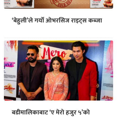
‘बेहुली’ले गर्यो ओभरसिज राइट्स कब्जा
बडीमालिकाबाट ‘ए मेरो हजुर ५’को