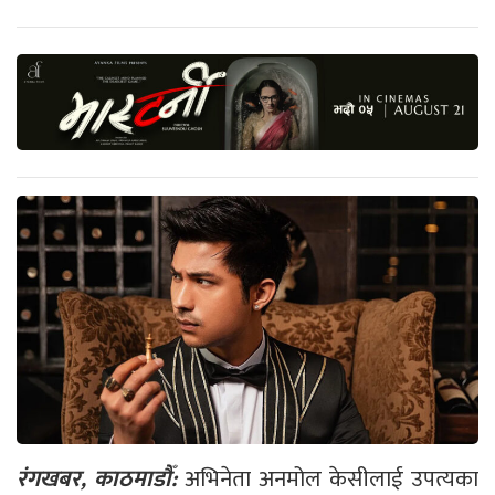
रंगखबर, काठमाडौँ:
अभिनेता अनमोल केसीलाई उपत्यका