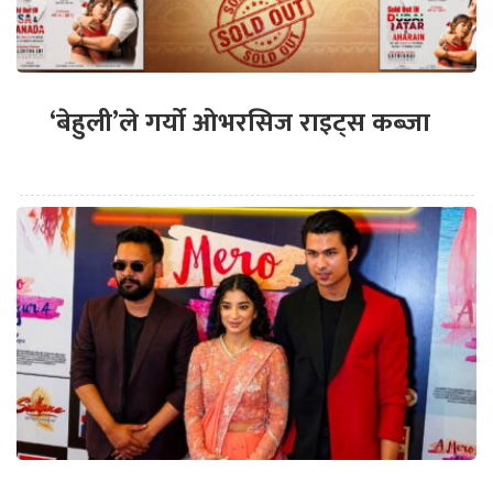
‘बेहुली’ले गर्यो ओभरसिज राइट्स कब्जा