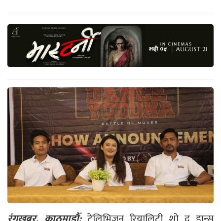
रंगखबर, काठमाडौँ:
टेलिभिजन रियालिटी शो द डान्स