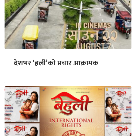
देशभर ‘हली’को प्रचार आक्रामक