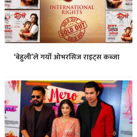
‘बेहुली’ले गर्यो ओभरसिज राइट्स कब्जा