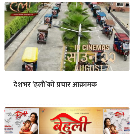
देशभर ‘हली’को प्रचार आक्रामक