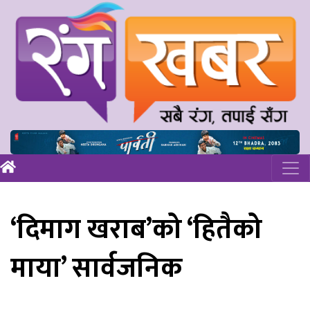
‘दिमाग खराब’को ‘हितैको
माया’ सार्वजनिक