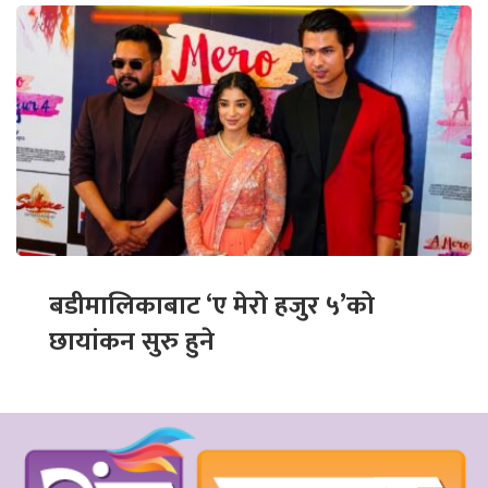
बडीमालिकाबाट ‘ए मेरो हजुर ५’को
छायांकन सुरु हुने