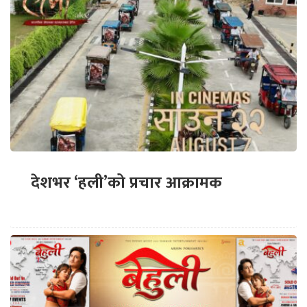
देशभर ‘हली’को प्रचार आक्रामक