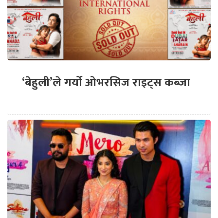
‘बेहुली’ले गर्यो ओभरसिज राइट्स कब्जा