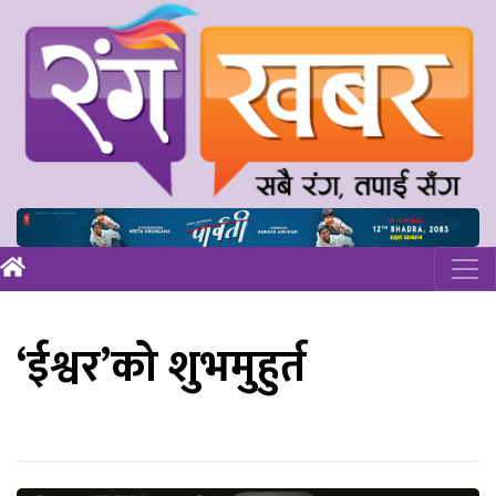
‘ईश्वर’को शुभमुहुर्त