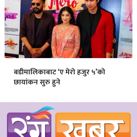
बडीमालिकाबाट ‘ए मेरो हजुर ५’को
छायांकन सुरु हुने