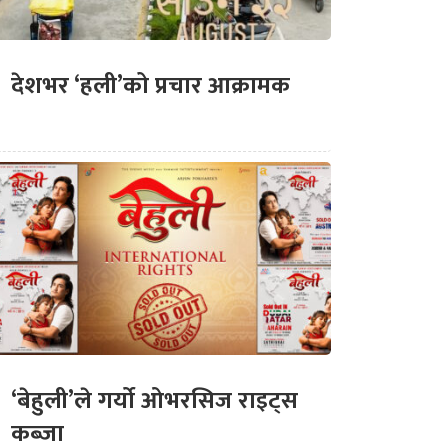
देशभर ‘हली’को प्रचार आक्रामक
‘बेहुली’ले गर्यो ओभरसिज राइट्स
कब्जा