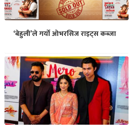
‘बेहुली’ले गर्यो ओभरसिज राइट्स कब्जा