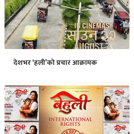
देशभर ‘हली’को प्रचार आक्रामक