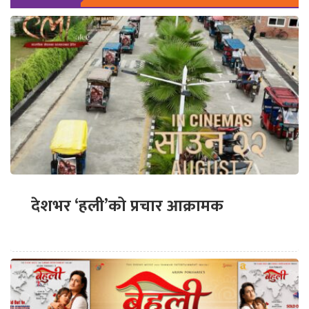
देशभर ‘हली’को प्रचार आक्रामक