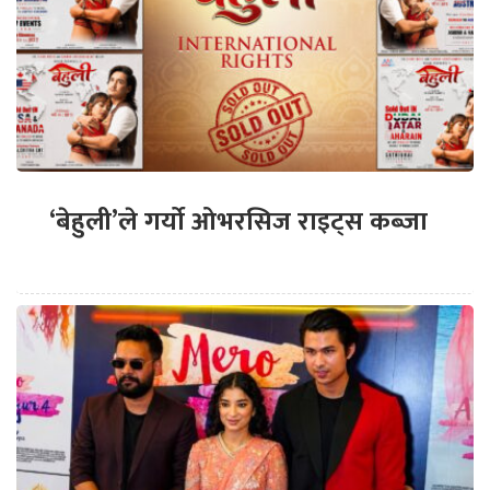
‘बेहुली’ले गर्यो ओभरसिज राइट्स कब्जा