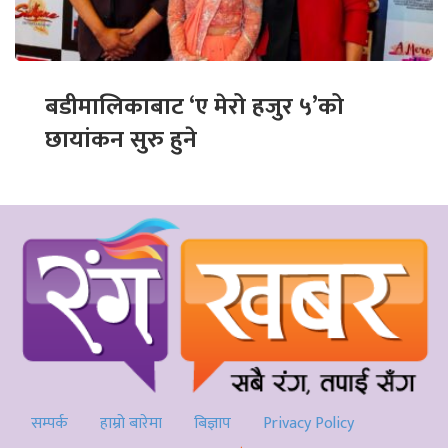
बडीमालिकाबाट ‘ए मेरो हजुर ५’को
छायांकन सुरु हुने
सम्पर्क
हाम्रो बारेमा
बिज्ञाप
Privacy Policy