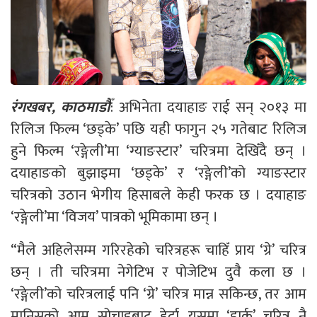
रंगखबर, काठमाडौँ
: अभिनेता दयाहाङ राई सन् २०१३ मा
रिलिज फिल्म ‘छड्के’ पछि यही फागुन २५ गतेबाट रिलिज
हुने फिल्म ‘रङ्गेली’मा ‘ग्याङस्टार’ चरित्रमा देखिँदै छन् ।
दयाहाङको बुझाइमा ‘छड्के’ र ‘रङ्गेली’को ग्याङस्टार
चरित्रको उठान भेगीय हिसाबले केही फरक छ । दयाहाङ
‘रङ्गेली’मा ‘विजय’ पात्रको भूमिकामा छन् ।
“मैले अहिलेसम्म गरिरहेको चरित्रहरू चाहिँ प्राय ‘ग्रे’ चरित्र
छन् । ती चरित्रमा नेगेटिभ र पोजेटिभ दुवै कला छ ।
‘रङ्गेली’को चरित्रलाई पनि ‘ग्रे’ चरित्र मान्न सकिन्छ, तर आम
मानिसको आम सोचाइबाट हेर्दा यसमा ‘डार्क’ चरित्र नै