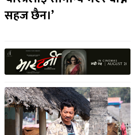
सहज छैन।’