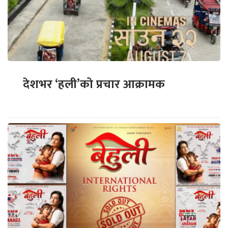
देशभर ‘हली’को प्रचार आक्रामक