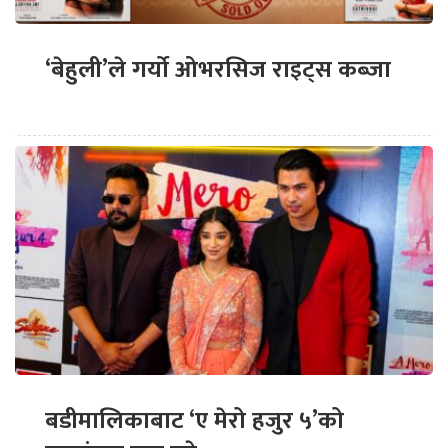
‘बेहुली’ले गर्यो ओभरसिज राइट्स कब्जा
बडीमालिकाबाट ‘ए मेरो हजुर ५’को