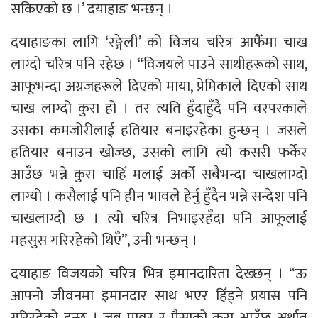
सकिएको छ ।’ दयाहाङ भन्छन् ।
दयाहाङका लागि ‘रङ्गेली’ को विजय चरित्र आफैँमा चाख
लाग्दो चरित्र पनि रहेछ । “विजयले पाउने साथीहरूको साथ,
आफूभन्दा अग्रजहरूले दिएको माया, प्रेमिकाले दिएको साथ
चाख लाग्दो कुरा हो । तर त्यति हुँदाहुँदै पनि वरपरकाले
उसका कमजोरीलाई हतियार बनाइरहेका हुन्छन् । जसले
हतियार बनाउन खोज्छ, उसको लागि त्यो कसरी फर्केर
आउँछ भन्ने कुरा चाहिँ मलाई अर्को सबैभन्दा चाखलाग्दो
लाग्यो । कसैलाई पनि हीन भावले हेर्नु हुँदैन भन्ने सन्देश पनि
चाखलाग्दो छ । त्यो चरित्र निभाइरहँदा पनि आफूलाई
महसुस गरिरहेको थिएँ”, उनी भन्छन् ।
दयाहाङ विजयको चरित्र भित्र इमानदारिता देख्छन् । “ऊ
आफ्नो जीवनमा इमानदार साथ भएर हिँड्ने प्रयास पनि
गरिरहेको हुन्छ । जब पावर र पैसाको कुरा आउँछ अर्थात्