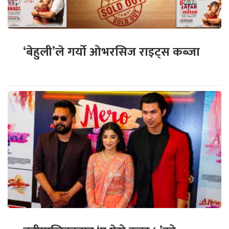
‘बेहुली’ले गर्यो ओभरसिज राइट्स कब्जा