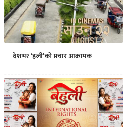
देशभर ‘हली’को प्रचार आक्रामक