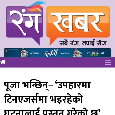
पूजा भन्छिन्– ‘उपहारमा
टिनएजर्समा भइरहेको
घटनालाई प्रस्तुत गरेको छु’