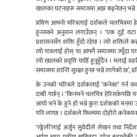
खालका घटनाहरू समाजमा अझ बढ्नेछन् भन्ने अ
प्रविण आफ्नो चरित्रलाई दर्शकले चलचित्रमा ह
हुनसक्ने अनुमान लगाउँछन् । ‘एक दुई वट
प्रशासनसँग शक्ति हुँदो रहेछ । त्यो शक्तिले 
त्यो पात्रलाई होस् या आफ्नै समाजमा ज्यूँदा 
त्यो खालको प्रवृत्ति चाहिँ हुनुहुँदैन । मलाई प
समाजमा शान्ति सुरक्षा हुन्छ भन्ने लागेको छ’, प्
के उनको चरित्रले दर्शकलाई ‘कनेक्ट’ गर्न सक्
दाबी गर्छन् । ‘किनभने चलचित्र हेरिसकेपछि य
आयो भने के हुने हो भन्ने कुरा दर्शकको मनमा उ
पनि लाग्छ । दर्शकले फिल्ममा दोहोरो कनेक्सन भे
‘रङ्गेली’लाई अर्जुन सुवेदीले लेखन तथा नि
अर्पण थापा, प्रवीण खतिवडा, रमेश बुढाथोकी,