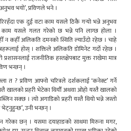
नुभव भयो’, प्रविणले भने ।
ेरिरहँदा एक दुई वटा काम यसले ठिकै गर्‍यो भन्ने अनुभव
ा काम यसले गलत गरेको छ भन्ने पनि लाग्छ होला ।
कहीँ न कहीँ अलिकति दमनको स्थिति ल्याउँदो रहेछ । चाहे
पात्रहरूलाई होस् । शक्तिले अलिकति डोमिनेट गर्दो रहेछ ।
्रहरी प्रशासनलाई राजनीतिक हस्तक्षेपबाट मुक्त राखेमा मात्र
रविण भन्छन् ।
ला त ? प्रविण आफ्नो चरित्रले दर्शकलाई ‘कनेक्ट’ गर्ने
स्तै खालको प्रहरी भेटेका थियौँ अथवा ओहो यस्तै खालको
ब्जिन सक्छ । त्यो अगाडिको प्रहरी यस्तै थियो भन्ने जस्तो
ट्नुहुन्छ’, उनी भन्छन् ।
र्देशन गरेका छन् । यसमा दयाहाङको साथमा मिरुना मगर,
 रुपेश झा, सुन्दर धिताल लगायतको प्रमुख भूमिका रहेको