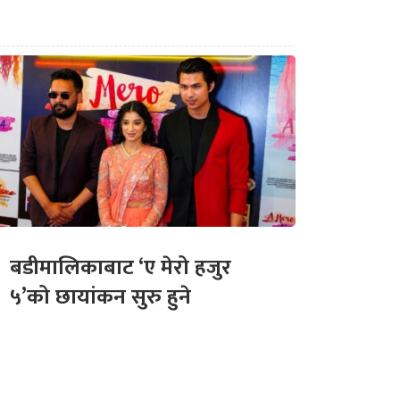
बडीमालिकाबाट ‘ए मेरो हजुर
५’को छायांकन सुरु हुने