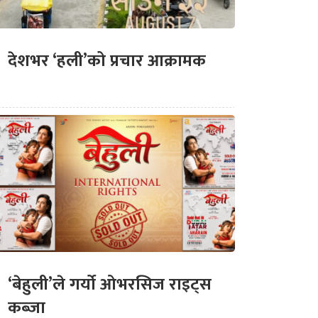
देशभर ‘हली’को प्रचार आक्रामक
‘बेहुली’ले गर्यो ओभरसिज राइट्स
कब्जा