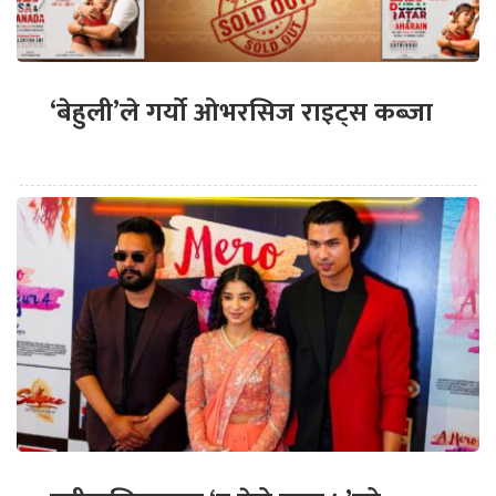
‘बेहुली’ले गर्यो ओभरसिज राइट्स कब्जा