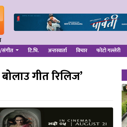
/संगीत
टि.भि.
अन्तरवार्ता
विचार
फोटो गल्लेरी
 बोलाउ गीत रिलिज’