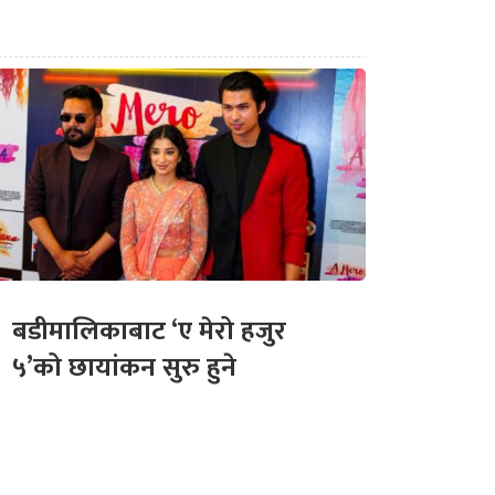
बडीमालिकाबाट ‘ए मेरो हजुर
५’को छायांकन सुरु हुने