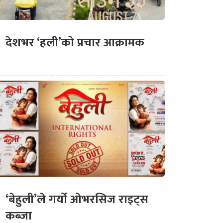
देशभर ‘हली’को प्रचार आक्रामक
‘बेहुली’ले गर्यो ओभरसिज राइट्स
कब्जा