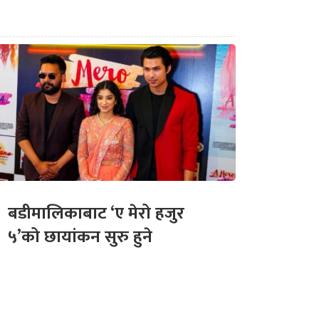
बडीमालिकाबाट ‘ए मेरो हजुर
५’को छायांकन सुरु हुने