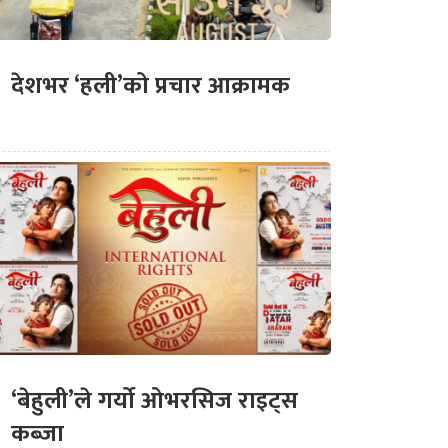
देशभर ‘हली’को प्रचार आक्रामक
‘बेहुली’ले गर्यो ओभरसिज राइट्स
कब्जा