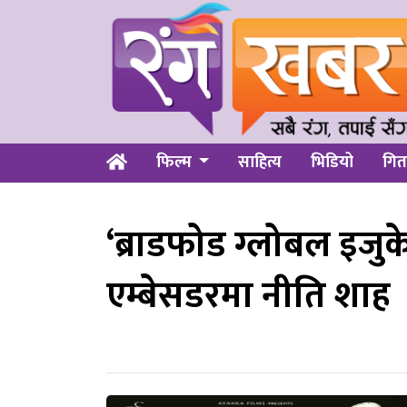
फिल्म
साहित्य
भिडियो
गित
‘ब्राडफोड ग्लोबल इजुक
एम्बेसडरमा नीति शाह