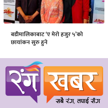
बडीमालिकाबाट ‘ए मेरो हजुर ५’को
छायांकन सुरु हुने