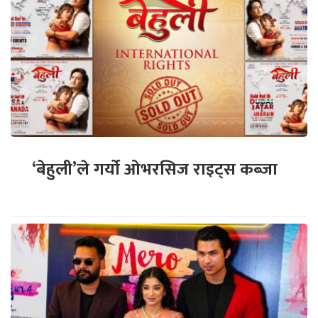
‘बेहुली’ले गर्यो ओभरसिज राइट्स कब्जा