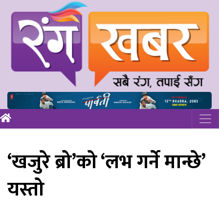
‘खजुरे ब्रो’को ‘लभ गर्ने मान्छे’
यस्तो