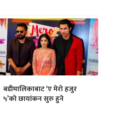
बडीमालिकाबाट ‘ए मेरो हजुर
५’को छायांकन सुरु हुने