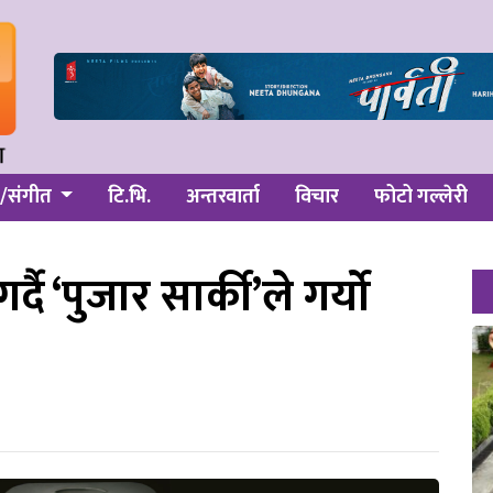
/संगीत
टि.भि.
अन्तरवार्ता
विचार
फोटो गल्लेरी
दै ‘पुजार सार्की’ले गर्यो