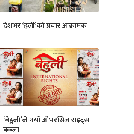
देशभर ‘हली’को प्रचार आक्रामक
‘बेहुली’ले गर्यो ओभरसिज राइट्स
कब्जा