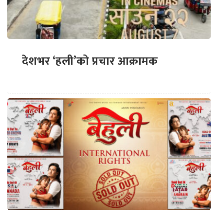
देशभर ‘हली’को प्रचार आक्रामक