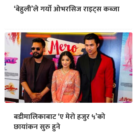
‘बेहुली’ले गर्यो ओभरसिज राइट्स कब्जा
बडीमालिकाबाट ‘ए मेरो हजुर ५’को
छायांकन सुरु हुने