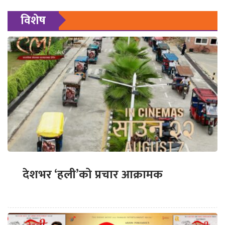
विशेष
देशभर ‘हली’को प्रचार आक्रामक