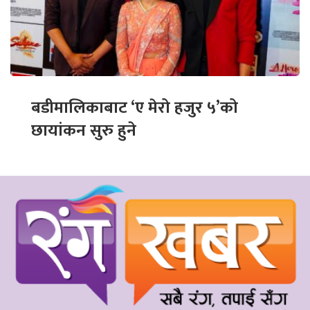
बडीमालिकाबाट ‘ए मेरो हजुर ५’को
छायांकन सुरु हुने