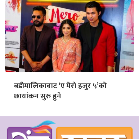
बडीमालिकाबाट ‘ए मेरो हजुर ५’को
छायांकन सुरु हुने