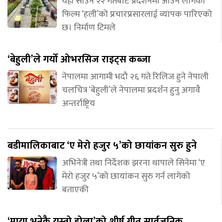
यही साउन २२ गतेबाट प्रदर्शनमा आउन लागेको
फिल्म ‘हली’को प्रचारप्रसारलाई व्यापक पारिएको
छ। निर्माण टिमले
‘बेहुली’ले गर्यो ओभरसिज राइट्स कब्जा
नेपालमा आगामी भदौ २६ गते रिलिज हुने नेपाली
चलचित्र ‘बेहुली’ले नेपालमा प्रदर्शन हुनु अगावै
अन्तर्राष्ट्रिय
बडीमालिकाबाट ‘ए मेरो हजुर ५’को छायांकन सुरु हुने
अभिनेत्री तथा निर्देशक झरना थापाले सिनेमा ‘ए
मेरो हजुर ५’को छायांकन सुरु गर्न लागेको
बताएकी
‘माया भनेकै यस्तो होला’को शीर्ष गीत सार्वजनिक