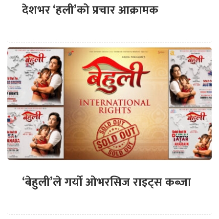
देशभर ‘हली’को प्रचार आक्रामक
‘बेहुली’ले गर्यो ओभरसिज राइट्स कब्जा